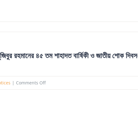
 মুজিবুর রহমানের ৪৫ তম শাহাদত বার্ষিকী ও জাতীয় শোক দিব
on
otices
|
Comments Off
১৫
ই
আগষ্ট
জাতীয়
শোক