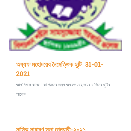
অধ্যক্ষ মহোদয়ের নৈমেত্তিক ছুটি_31-01-
2021
অফিসিয়াল কাজে ঢাকা গমনের জন্য অধ্যক্ষ মহােদয়ের ১ দিনের ছুটির
আবেদন
মাসিক সাধারণ সভা জানুয়ারী-২০২১