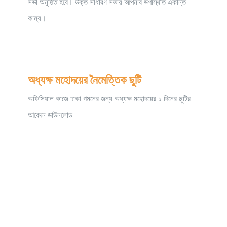
সভা অনুষ্ঠিত হবে। উক্ত সাধারণ সভায় আপনার উপস্থিতি একান্ত
কাম্য।
অধ্যক্ষ মহোদয়ের নৈমেত্তিক ছুটি
অফিসিয়াল কাজে ঢাকা গমনের জন্য অধ্যক্ষ মহােদয়ের ১ দিনের ছুটির
আবেদন ডাউনলোড