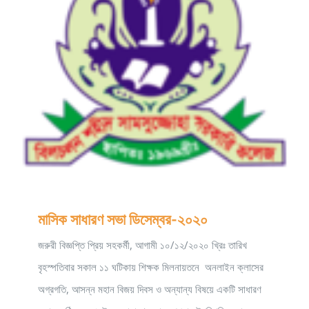
মাসিক সাধারণ সভা ডিসেম্বর-২০২০
জরুরী বিজ্ঞপ্তি প্রিয় সহকর্মী, আগামী ১০/১২/২০২০ খ্রিঃ তারিখ
বৃহস্পতিবার সকাল ১১ ঘটিকায় শিক্ষক মিলনায়তনে অনলাইন ক্লাসের
অগ্রগতি, আসন্ন মহান বিজয় দিবস ও অন্যান্য বিষয়ে একটি সাধারণ