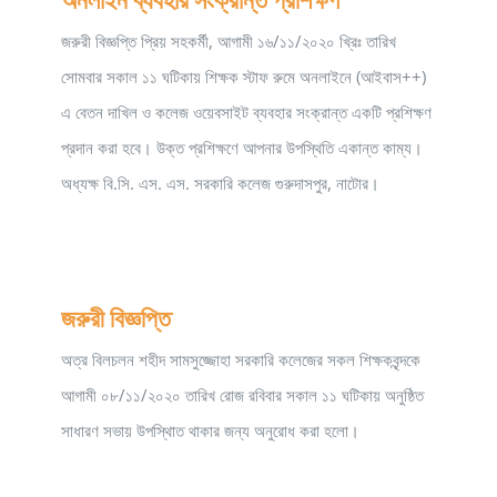
জরুরী বিজ্ঞপ্তি প্রিয় সহকর্মী, আগামী ১৬/১১/২০২০ খ্রিঃ তারিখ
সোমবার সকাল ১১ ঘটিকায় শিক্ষক স্টাফ রুমে অনলাইনে (আইবাস++)
এ বেতন দাখিল ও কলেজ ওয়েবসাইট ব্যবহার সংক্রান্ত একটি প্রশিক্ষণ
প্রদান করা হবে। উক্ত প্রশিক্ষণে আপনার উপস্থিতি একান্ত কাম্য।
অধ্যক্ষ বি.সি. এস. এস. সরকারি কলেজ গুরুদাসপুর, নাটোর।
জরুরী বিজ্ঞপ্তি
অত্র বিলচলন শহীদ সামসুজ্জোহা সরকারি কলেজের সকল শিক্ষকবৃন্দকে
আগামী ০৮/১১/২০২০ তারিখ রোজ রবিবার সকাল ১১ ঘটিকায় অনুষ্ঠিত
সাধারণ সভায় উপস্থিাত থাকার জন্য অনুরোধ করা হলো।