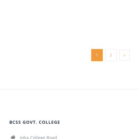
1
2
BCSS GOVT. COLLEGE
Joha College Road