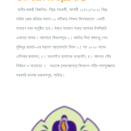
অতীব জরুরী বিজ্ঞপ্তি- প্রিয় সহকর্মী, আগামী ১০/০১/২০২১ খ্রিঃ
তারিখ রোজ রবিবার সকাল ১১ ঘটিকায় শিক্ষক মিলনায়তনে একটি
সাধারণ সভা অনুষ্ঠিত হবে। উক্ত সাধারণ সভায় আপনার উপস্থিতি
একান্ত কাম্য। আলোচ্য বিষয়সমূহঃ ১। জাতির পিতা বঙ্গবন্ধু শেখ
মুজিবুর রহমান-এর স্বদেশ প্রত্যাবর্তন দিবস ২। গত ২০২০ সনের
এসিআর জমাদান, ৩। অনলাইন ক্লাসের অগ্রগতি, ৪। আসন্ন পৌর
নির্বাচন ও অন্যান্য । অধ্যক্ষ (ভারপ্রাপ্ত) বিলচলন শহীদ সামসুজ্জোহা
সরকারি কলেজ গুরুদাসপুর, নাটোর।