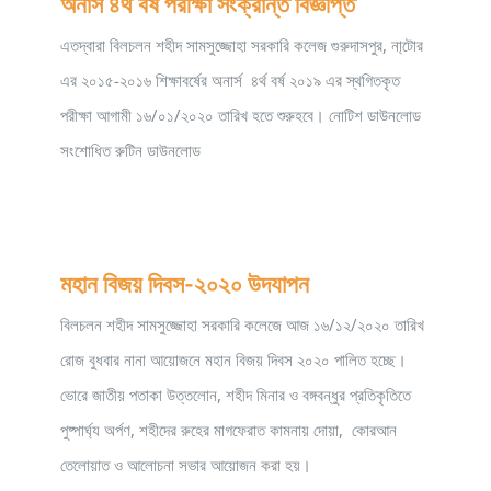
অনার্স ৪র্থ বর্ষ পরীক্ষা সংক্রান্ত বিজ্ঞপ্তি
এতদ্বারা বিলচলন শহীদ সামসুজ্জোহা সরকারি কলেজ গুরুদাসপুর, না্টোর
এর ২০১৫-২০১৬ শিক্ষাবর্ষের অনার্স ৪র্থ বর্ষ ২০১৯ এর স্থগিতকৃত
পরীক্ষা আগামী ১৬/০১/২০২০ তারিখ হতে শুরুহবে। নোটিশ ডাউনলোড
সংশোধিত রুটিন ডাউনলোড
মহান বিজয় দিবস-২০২০ উদযাপন
বিলচলন শহীদ সামসুজ্জোহা সরকারি কলেজে আজ ১৬/১২/২০২০ তারিখ
রোজ বুধবার নানা আয়োজনে মহান বিজয় দিবস ২০২০ পালিত হচ্ছে।
ভোরে জাতীয় পতাকা উত্তলোন, শহীদ মিনার ও বঙ্গবন্ধুর প্রতিকৃতিতে
পুষ্পার্ঘ্য অর্পণ, শহীদের রুহের মাগফেরাত কামনায় দোয়া, কোরআন
তেলোয়াত ও আলোচনা সভার আয়োজন করা হয়।