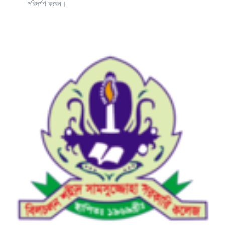
পরিদর্শণ করেন।