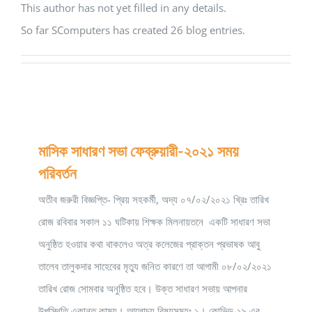
This author has not yet filled in any details.
So far SComputers has created 26 blog entries.
মাসিক সাধারণ সভা ফেব্রুয়ারী-২০২১ সময়
পরিবর্তন
অতীব জরুরী বিজ্ঞপ্তি- প্রিয় সহকর্মী, অদ্য ০৭/০২/২০২১ খ্রিঃ তারিখ
রোজ রবিবার সকাল ১১ ঘটিকায় শিক্ষক মিলনায়তনে একটি সাধারণ সভা
অনুষ্ঠিত হওয়ার কথা থাকলেও অত্র কলেজের প্রাক্তন প্রভাষক আবু
তালেব তালুকদার সাহেবের মৃত্যু জনিত কারণে তা আগামী ০৮/০২/২০২১
তারিখ রোজ সোমবার অনুষ্ঠিত হবে। উক্ত সাধারণ সভায় আপনার
উপস্থিতি একান্ত কাম্য। আলোচ্য বিষয়সমূহঃ ১। কোভিড-১৯ এর