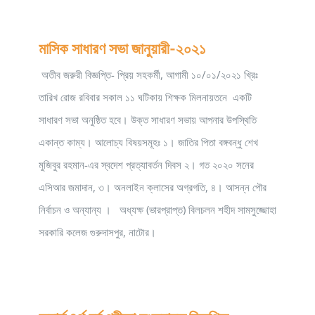
মাসিক সাধারণ সভা জানুয়ারী-২০২১
অতীব জরুরী বিজ্ঞপ্তি- প্রিয় সহকর্মী, আগামী ১০/০১/২০২১ খ্রিঃ
তারিখ রোজ রবিবার সকাল ১১ ঘটিকায় শিক্ষক মিলনায়তনে একটি
সাধারণ সভা অনুষ্ঠিত হবে। উক্ত সাধারণ সভায় আপনার উপস্থিতি
একান্ত কাম্য। আলোচ্য বিষয়সমূহঃ ১। জাতির পিতা বঙ্গবন্ধু শেখ
মুজিবুর রহমান-এর স্বদেশ প্রত্যাবর্তন দিবস ২। গত ২০২০ সনের
এসিআর জমাদান, ৩। অনলাইন ক্লাসের অগ্রগতি, ৪। আসন্ন পৌর
নির্বাচন ও অন্যান্য । অধ্যক্ষ (ভারপ্রাপ্ত) বিলচলন শহীদ সামসুজ্জোহা
সরকারি কলেজ গুরুদাসপুর, নাটোর।