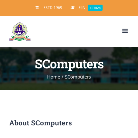
Skip
ESTD 1969
EIIN
124028
to
content
SComputers
Home
/
SComputers
About
SComputers