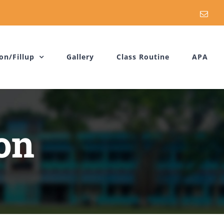
Emai
on/Fillup
Gallery
Class Routine
APA
on