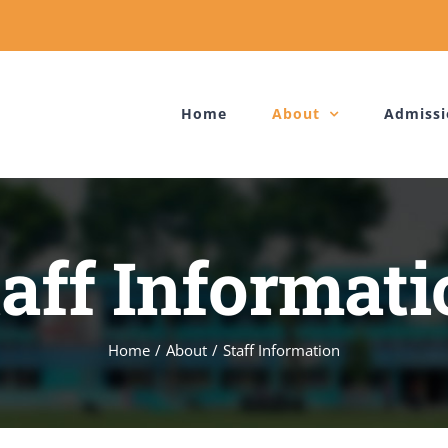
Home
About
Admissi
taff Informati
Home
/
About
/
Staff Information