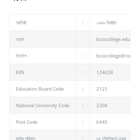
প্রতিষ্ঠা
:
১৯৬৯ খ্রিষ্টাব্দ
ওয়েব
:
bcsscollege.edu.bd
ইমেইল
:
bcsscollege@rocket
EIIN
:
124028
Education Board Code
:
2125
National University Code
:
2308
Post Code
:
6440
জমির পরিমান
:
৩৫ (পঁয়ত্রিশ) একর