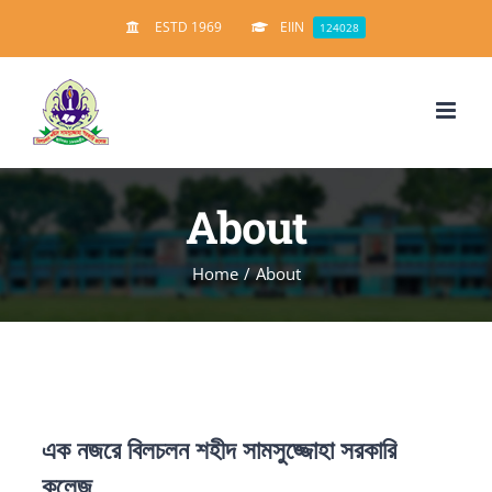
Skip
ESTD 1969
EIIN
124028
to
content
About
Home
/
About
এক নজরে বিলচলন শহীদ সামসুজ্জোহা সরকারি
কলেজ