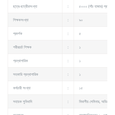
ছা্ত্র-ছাত্রীরসংখ্যা
:
৫০০০ (পাঁচ হাজার) প্রায়।
শিক্ষকসংখ্যা
:
৯০
প্রদর্শক
:
৫
শরীরচর্চা শিক্ষক
:
১
গ্রন্থাগারিক
:
১
সহকারি গ্রন্থাগারিক
:
১
কর্মচারী সংখ্যা
:
১৫
সহায়ক সুবিধাদি
:
বিভাগীয় সেমিনার, অডিটোরিয়
অন্যান্য
:
প্রশাসনিকভবন-১, একাডেমিকভব