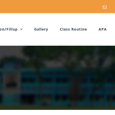
Emai
on/Fillup
Gallery
Class Routine
APA