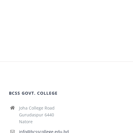
BCSS GOVT. COLLEGE
Joha College Road
Gurudaspur 6440
Natore
info@bcsscollege.edu.bd