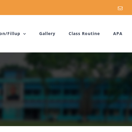
Emai
on/Fillup
Gallery
Class Routine
APA