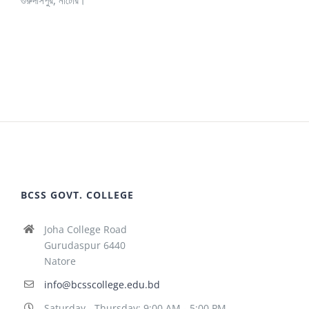
গুরুদাসপুর, নাটোর।
BCSS GOVT. COLLEGE
Joha College Road
Gurudaspur 6440
Natore
info@bcsscollege.edu.bd
Saturday - Thursday: 9:00 AM - 5:00 PM